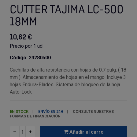
CUTTER TAJIMA LC-500
Utensilios de cocina
Llaves de gancho
Topómetro
Manipulación neumática
Outlet Estanterías Industriales
Tornillos allen
18MM
Llaves de tubo
Material eléctrico y Componentes
Outlet Extractores de rodamientos
Tornillos de ojo
10,62 €
Llaves de vaso
Mobiliario y almacenaje
Outlet Ferreteria y cerrajeria
Tornillos hexagonales
Precio por 1 ud
Código: 24280500
Llaves dinamometrica
Moldes y matricería
Outlet Fresas para metal
Tornillos para chapa
Cuchillas de alta resistencia con hojas de 0,7 pulg. ( 18
Llaves fijas planas
Muelles y mangos
Outlet Herramientas de corte
Tornillos para madera
mm ) ·Almacenamiento de hojas en el mango ·Incluye 3
hojas Endura-Blades ·Sistema de bloqueo de la hoja
Auto-Lock
Martillos y mazas
OUTLET
Outlet Herramientas eléctricas y neumáticas
Tornillos para metal y acero
Mordazas
Outlet Herramientas manuales
Pinturas, barnices, recubrimientos
Tuercas almenadas DIN 935
EN STOCK
ENVÍO EN 24H
CONSULTE NUESTRAS
FORMAS DE FINANCIACIÓN
Palancas
Outlet Higiene y limpieza
Protección contra inundaciones y
Tuercas autoblocantes DIN 985
control de aguas
–
+
Añadir al carro