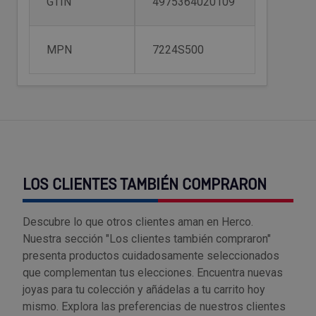
GTIN
4975364020109
Tenazas
Outlet Material de riego
Terrajas
Outlet Material eléctrico y Componentes
MPN
7224S500
Tijeras
Outlet Mobiliario y almacenaje
Tornillos de banco y sargentos
Outlet Moldes y matricería
Outlet Muelles y mangos
LOS CLIENTES TAMBIÉN COMPRARON
Outlet Pinturas, barnices, recubrimientos
Descubre lo que otros clientes aman en Herco.
Outlet Protección y vestuario
Nuestra sección "Los clientes también compraron"
presenta productos cuidadosamente seleccionados
Outlet Rodamientos y cojinetes
que complementan tus elecciones. Encuentra nuevas
joyas para tu colección y añádelas a tu carrito hoy
Outlet Ruedas
mismo. Explora las preferencias de nuestros clientes