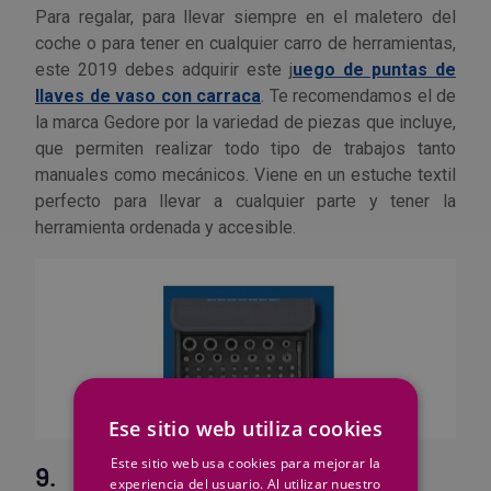
Para regalar, para llevar siempre en el maletero del
coche o para tener en cualquier carro de herramientas,
este 2019 debes adquirir este j
uego de puntas de
llaves de vaso con carraca
. Te recomendamos el de
la marca Gedore por la variedad de piezas que incluye,
que permiten realizar todo tipo de trabajos tanto
manuales como mecánicos. Viene en un estuche textil
perfecto para llevar a cualquier parte y tener la
herramienta ordenada y accesible.
Ese sitio web utiliza cookies
Este sitio web usa cookies para mejorar la
9.
CINTA REPARADORA CEYS
experiencia del usuario. Al utilizar nuestro