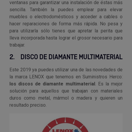
ventanas para garantizar una instalación de éstas más
Tenazas
Outlet Material de riego
sencilla. También la puedes emplear para elevar
muebles o electrodomésticos y acceder a cables o
Terrajas
Outlet Material eléctrico y Componentes
hacer reparaciones de forma más rápida. No pesa y
para utilizarla sólo tienes que apretar la perita que
Tijeras
Outlet Mobiliario y almacenaje
lleva incorporada hasta lograr el grosor necesario para
trabajar.
Tornillos de banco y sargentos
Outlet Moldes y matricería
2.
DISCO DE DIAMANTE MULTIMATERIAL
Outlet Muelles y mangos
Este 2019 ya puedes utilizar una de las novedades de
la marca LENOX que tenemos en Suministros Herco:
Outlet Pinturas, barnices, recubrimientos
los discos de diamante multimaterial
. Es la mejor
solución para aquellos que trabajan con materiales
Outlet Protección y vestuario
duros como metal, mármol o madera y quieren un
resultado preciso.
Outlet Rodamientos y cojinetes
Outlet Ruedas