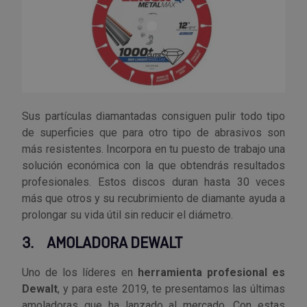
Outlet Sierras
Outlet Soldadura
Outlet Técnica de fluidos
Sus partículas diamantadas consiguen pulir todo tipo
Outlet Tiradores y manillas
de superficies que para otro tipo de abrasivos son
más resistentes. Incorpora en tu puesto de trabajo una
Outlet Tornilleria
solución económica con la que obtendrás resultados
profesionales. Estos discos duran hasta 30 veces
Outlet Transmisiones
más que otros y su recubrimiento de diamante ayuda a
prolongar su vida útil sin reducir el diámetro.
Outlet Utillajes y accesorios para maquinaria
3.
AMOLADORA DEWALT
Outlet Ventilación y calefacción
Uno de los líderes en
herramienta profesional es
Dewalt
, y para este 2019, te presentamos las últimas
Outlet Vestuario Laboral y Seguridad
amoladoras que ha lanzado al mercado. Con estas