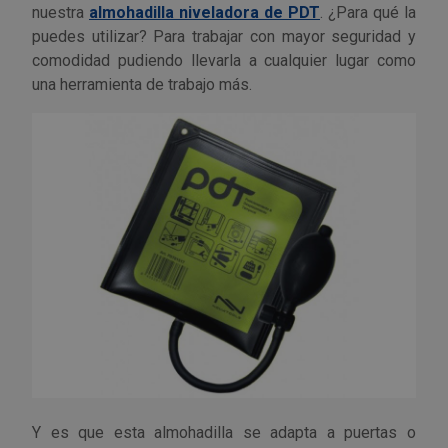
Palas, picos y azadas
Outlet Iluminación
Tuercas enjauladas
nuestra
almohadilla niveladora de PDT
. ¿Para qué la
Protección y vestuario
puedes utilizar? Para trabajar con mayor seguridad y
Paletas albañil
Outlet Instrumentos de medición
Tuercas hexagonales DIN 934
comodidad pudiendo llevarla a cualquier lugar como
Rodamientos y cojinetes
una herramienta de trabajo más.
Prensa terminales
Outlet Jardín y terraza
Varilla roscada
Ruedas
Punta de trazar
Outlet Juntas, gomas y aislantes
Soldadura
Puntas de destornillador
Outlet Llaves ajustables
Técnica de fluidos
Rastrillos
Outlet Llaves Allen
Tornilleria
Remachadoras
Outlet Lubricante industrial
Transmisiones
Sierras
Outlet Mangueras y tubos
Utillajes y accesorios para maquinaria
Tases y sufrideras
Outlet Manipulación neumática
Y es que esta almohadilla se adapta a puertas o
Ventilación y calefacción