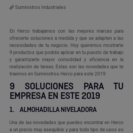
Suministros Industriales
Utensilios de cocina
Llaves de gancho
Topómetro
Manipulación neumática
Outlet Estanterías Industriales
Tornillos allen
Llaves de tubo
Material eléctrico y Componentes
Outlet Extractores de rodamientos
Tornillos de ojo
En Herco trabajamos con las mejores marcas para
ofrecerte soluciones a medida y que se adapten a las
Llaves de vaso
Mobiliario y almacenaje
Outlet Ferreteria y cerrajeria
Tornillos hexagonales
necesidades de tu negocio. Hoy queremos mostrarte
9 productos que podrás aplicar en tu puesto de trabajo
Llaves dinamometrica
Moldes y matricería
Outlet Fresas para metal
Tornillos para chapa
y garantizarte mayor comodidad y eficiencia en la
realización de tareas. Estas son las novedades que te
traemos en Suministros Herco para este 2019:
Llaves fijas planas
Muelles y mangos
Outlet Herramientas de corte
Tornillos para madera
9 SOLUCIONES PARA TU
Martillos y mazas
OUTLET
Outlet Herramientas eléctricas y neumáticas
Tornillos para metal y acero
EMPRESA EN ESTE 2019
Mordazas
Outlet Herramientas manuales
Pinturas, barnices, recubrimientos
Tuercas almenadas DIN 935
1.
ALMOHADILLA NIVELADORA
Palancas
Outlet Higiene y limpieza
Protección contra inundaciones y
Tuercas autoblocantes DIN 985
Una de las novedades que puedes encontrar en Herco
control de aguas
a un precio muy asequible y para todo tipo de usos es