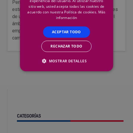
experiencia del usuario. Al utilizar nuestro
Permite disfrutar de un jardín verde y en buen
sitio web, usted acepta todas las cookies de
estado los 365 días del año sin los inconvenientes
acuerdo con nuestra Política de cookies.
Más
de un mantenimiento constante. Pero además del
información
ámbito doméstico, también se emplea más en
empresas, jardines residenciales o hasta en
ACEPTAR TODO
campos…
RECHAZAR TODO
MOSTRAR DETALLES
CATEGORÍAS