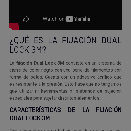
Palas, picos y azadas
Outlet Iluminación
Tuercas enjauladas
Protección y vestuario
Paletas albañil
Outlet Instrumentos de medición
Tuercas hexagonales DIN 934
Rodamientos y cojinetes
Prensa terminales
Outlet Jardín y terraza
Varilla roscada
¿QUÉ ES LA FIJACIÓN DUAL
Ruedas
Punta de trazar
Outlet Juntas, gomas y aislantes
LOCK 3M?
Soldadura
Puntas de destornillador
Outlet Llaves ajustables
La
fijación Dual Lock 3M
consiste en un sistema de
Técnica de fluidos
cierre de color negro con una serie de filamentos con
Rastrillos
Outlet Llaves Allen
forma de setas. Cuenta con un adhesivo acrílico que
Tornilleria
es resistente a la presión. Esto hace que no tengamos
que utilizar ni herramientas ni sistemas de sujeción
Remachadoras
Outlet Lubricante industrial
especiales para sujetar distintos elementos.
Transmisiones
Sierras
Outlet Mangueras y tubos
CARACTERÍSTICAS DE LA FIJACIÓN
Utillajes y accesorios para maquinaria
DUAL LOCK 3M
Tases y sufrideras
Outlet Manipulación neumática
Ventilación y calefacción
Fijar elementos es un trabajo que debe hacerse con