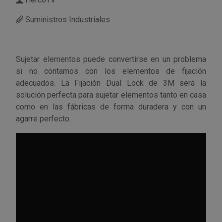
Suministros Industriales
Utensilios de cocina
Llaves de gancho
Topómetro
Manipulación neumática
Outlet Estanterías Industriales
Tornillos allen
Llaves de tubo
Material eléctrico y Componentes
Outlet Extractores de rodamientos
Tornillos de ojo
Sujetar elementos puede convertirse en un problema
si no contamos con los elementos de fijación
Llaves de vaso
Mobiliario y almacenaje
Outlet Ferreteria y cerrajeria
Tornillos hexagonales
adecuados. La Fijación Dual Lock de 3M será la
solución perfecta para sujetar elementos tanto en casa
Llaves dinamometrica
Moldes y matricería
Outlet Fresas para metal
Tornillos para chapa
como en las fábricas de forma duradera y con un
agarre perfecto.
Llaves fijas planas
Muelles y mangos
Outlet Herramientas de corte
Tornillos para madera
Martillos y mazas
OUTLET
Outlet Herramientas eléctricas y neumáticas
Tornillos para metal y acero
Mordazas
Outlet Herramientas manuales
Pinturas, barnices, recubrimientos
Tuercas almenadas DIN 935
Palancas
Outlet Higiene y limpieza
Protección contra inundaciones y
Tuercas autoblocantes DIN 985
control de aguas