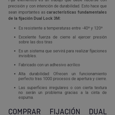
Tenazas
Outlet Material de riego
precisión y con intención de durabilidad. Esto hace que
sean importantes as
características fundamentales
Terrajas
Outlet Material eléctrico y Componentes
de la fijación Dual Lock 3M:
Es resistente a temperaturas entre -40º y 120º
Tijeras
Outlet Mobiliario y almacenaje
Excelente fuerza de cierre al ejercer presión
sobre las dos tiras
Tornillos de banco y sargentos
Outlet Moldes y matricería
Es un sistema que servirá para realizar fijaciones
invisibles.
Outlet Muelles y mangos
Fabricado con un adhesivo acrílico
Outlet Pinturas, barnices, recubrimientos
Alta durabilidad: Ofrecen un funcionamiento
perfecto tras 1000 procesos de apertura y cierre.
Outlet Protección y vestuario
Las superficies irregulares o con cierta textura
no serán un problema gracias a la cinta de
Outlet Rodamientos y cojinetes
espuma.
Outlet Ruedas
COMPRAR FIJACIÓN DUAL