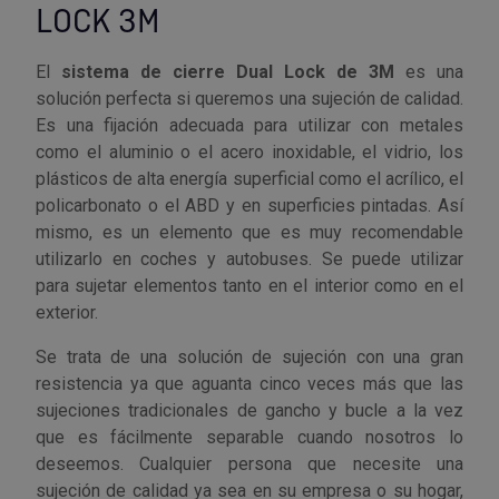
LOCK 3M
Outlet Sierras
El
sistema de cierre Dual Lock de 3M
es una
Outlet Soldadura
solución perfecta si queremos una sujeción de calidad.
Es una fijación adecuada para utilizar con metales
Outlet Técnica de fluidos
como el aluminio o el acero inoxidable, el vidrio, los
plásticos de alta energía superficial como el acrílico, el
Outlet Tiradores y manillas
policarbonato o el ABD y en superficies pintadas. Así
mismo, es un elemento que es muy recomendable
Outlet Tornilleria
utilizarlo en coches y autobuses. Se puede utilizar
para sujetar elementos tanto en el interior como en el
exterior.
Outlet Transmisiones
Se trata de una solución de sujeción con una gran
Outlet Utillajes y accesorios para maquinaria
resistencia ya que aguanta cinco veces más que las
sujeciones tradicionales de gancho y bucle a la vez
Outlet Ventilación y calefacción
que es fácilmente separable cuando nosotros lo
deseemos. Cualquier persona que necesite una
Outlet Vestuario Laboral y Seguridad
sujeción de calidad ya sea en su empresa o su hogar,