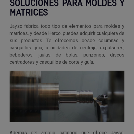
SOLUCIONES PARA MOLDES Y
Palas, picos y azadas
Outlet Iluminación
Tuercas enjauladas
Protección y vestuario
MATRICES
Paletas albañil
Outlet Instrumentos de medición
Tuercas hexagonales DIN 934
Rodamientos y cojinetes
Jayso fabrica todo tipo de elementos para moldes y
Prensa terminales
Outlet Jardín y terraza
Varilla roscada
matrices, y desde Herco, puedes adquirir cualquiera de
Ruedas
sus productos. Te ofrecemos desde columnas y
casquillos guía, a unidades de centraje, expulsores,
Punta de trazar
Outlet Juntas, gomas y aislantes
bebederos, jaulas de bolas, punzones, discos
Soldadura
centradores y casquillos de corte y guía.
Puntas de destornillador
Outlet Llaves ajustables
Técnica de fluidos
Rastrillos
Outlet Llaves Allen
Tornilleria
Remachadoras
Outlet Lubricante industrial
Transmisiones
Sierras
Outlet Mangueras y tubos
Utillajes y accesorios para maquinaria
Tases y sufrideras
Outlet Manipulación neumática
Ventilación y calefacción
Además del amplio catálogo que ofrece Jayso,