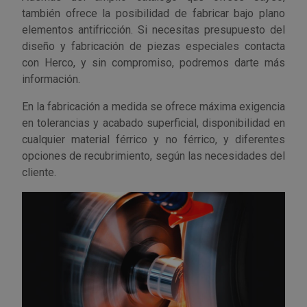
Tenazas
Outlet Material de riego
también ofrece la posibilidad de fabricar bajo plano
elementos antifricción. Si necesitas presupuesto del
diseño y fabricación de piezas especiales contacta
Terrajas
Outlet Material eléctrico y Componentes
con Herco, y sin compromiso, podremos darte más
información.
Tijeras
Outlet Mobiliario y almacenaje
En la fabricación a medida se ofrece máxima exigencia
Tornillos de banco y sargentos
Outlet Moldes y matricería
en tolerancias y acabado superficial, disponibilidad en
cualquier material férrico y no férrico, y diferentes
Outlet Muelles y mangos
opciones de recubrimiento, según las necesidades del
cliente.
Outlet Pinturas, barnices, recubrimientos
Outlet Protección y vestuario
Outlet Rodamientos y cojinetes
Outlet Ruedas