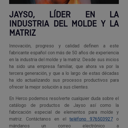
Outlet Sierras
JAYSO, LÍDER EN LA
INDUSTRIA DEL MOLDE Y LA
Outlet Soldadura
MATRIZ
Outlet Técnica de fluidos
Innovación, progreso y calidad definen a este
Outlet Tiradores y manillas
fabricante español con más de 50 años de experiencia
en la industria del molde y la matriz. Desde sus inicios
ha sido una empresa familiar, que ahora va por la
Outlet Tornilleria
tercera generación, y que a lo largo de estas décadas
ha ido actualizando sus procesos productivos para
Outlet Transmisiones
ofrecer la mejor solución a sus clientes.
Outlet Utillajes y accesorios para maquinaria
En Herco podemos resolverte cualquier duda sobre el
catálogo de productos de Jayso así como la
Outlet Ventilación y calefacción
fabricación especial de elementos para molde y
matriz. Contáctanos en el
teléfono 976503927
o
Outlet Vestuario Laboral y Seguridad
mándanos un correo electrónico a