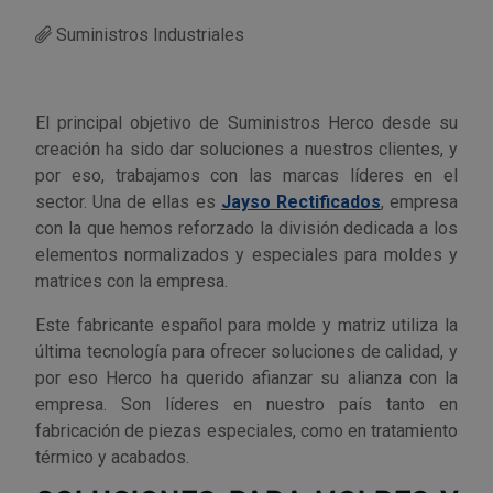
Suministros Industriales
Utensilios de cocina
Llaves de gancho
Topómetro
Manipulación neumática
Outlet Estanterías Industriales
Tornillos allen
Llaves de tubo
Material eléctrico y Componentes
Outlet Extractores de rodamientos
Tornillos de ojo
El principal objetivo de Suministros Herco desde su
creación ha sido dar soluciones a nuestros clientes, y
Llaves de vaso
Mobiliario y almacenaje
Outlet Ferreteria y cerrajeria
Tornillos hexagonales
por eso, trabajamos con las marcas líderes en el
sector. Una de ellas es
Jayso Rectificados
, empresa
Llaves dinamometrica
Moldes y matricería
Outlet Fresas para metal
Tornillos para chapa
con la que hemos reforzado la división dedicada a los
elementos normalizados y especiales para moldes y
Llaves fijas planas
Muelles y mangos
Outlet Herramientas de corte
Tornillos para madera
matrices con la empresa.
Este fabricante español para molde y matriz utiliza la
Martillos y mazas
OUTLET
Outlet Herramientas eléctricas y neumáticas
Tornillos para metal y acero
última tecnología para ofrecer soluciones de calidad, y
por eso Herco ha querido afianzar su alianza con la
Mordazas
Outlet Herramientas manuales
Pinturas, barnices, recubrimientos
Tuercas almenadas DIN 935
empresa. Son líderes en nuestro país tanto en
fabricación de piezas especiales, como en tratamiento
Palancas
Outlet Higiene y limpieza
Protección contra inundaciones y
Tuercas autoblocantes DIN 985
térmico y acabados.
control de aguas