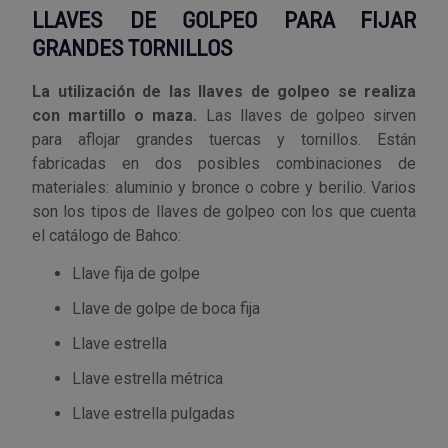
Tenazas
Outlet Material de riego
LLAVES DE GOLPEO PARA FIJAR
GRANDES TORNILLOS
Terrajas
Outlet Material eléctrico y Componentes
La utilización de las llaves de golpeo se realiza
con martillo o maza.
Las llaves de golpeo sirven
Tijeras
Outlet Mobiliario y almacenaje
para aflojar grandes tuercas y tornillos. Están
fabricadas en dos posibles combinaciones de
Tornillos de banco y sargentos
Outlet Moldes y matricería
materiales: aluminio y bronce o cobre y berilio. Varios
son los tipos de llaves de golpeo con los que cuenta
Outlet Muelles y mangos
el catálogo de Bahco:
Outlet Pinturas, barnices, recubrimientos
Llave fija de golpe
Llave de golpe de boca fija
Outlet Protección y vestuario
Llave estrella
Outlet Rodamientos y cojinetes
Llave estrella métrica
Llave estrella pulgadas
Outlet Ruedas