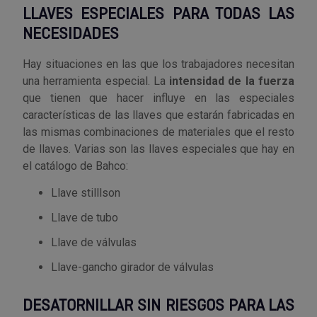
LLAVES ESPECIALES PARA TODAS LAS
Outlet Sierras
NECESIDADES
Outlet Soldadura
Hay situaciones en las que los trabajadores necesitan
una herramienta especial. La
intensidad de la fuerza
Outlet Técnica de fluidos
que tienen que hacer influye en las especiales
características de las llaves que estarán fabricadas en
Outlet Tiradores y manillas
las mismas combinaciones de materiales que el resto
de llaves. Varias son las llaves especiales que hay en
Outlet Tornilleria
el catálogo de Bahco:
Llave stilllson
Outlet Transmisiones
Llave de tubo
Outlet Utillajes y accesorios para maquinaria
Llave de válvulas
Llave-gancho girador de válvulas
Outlet Ventilación y calefacción
DESATORNILLAR SIN RIESGOS PARA LAS
Outlet Vestuario Laboral y Seguridad