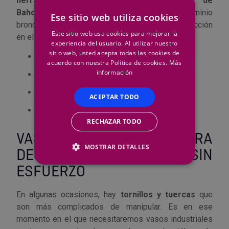
herramientas de construcción antichispa de
Bahco
está fabricadas en cobre berilio o en aluminio
Ese sitio web utiliza cookies
bronce. Las herramientas antichispa de construcción
Este sitio web usa cookies para mejorar la
en el catálogo de Bahco son las siguientes:
experiencia del usuario. Al utilizar nuestro
sitio web, usted acepta todas las cookies de
Pico
acuerdo con nuestra Política de cookies.
Más
información
Pala
Cepillo
ACEPTAR TODO
Extractores reversibles con tres garras
RECHAZAR TODO
VASOS Y ACCESORIOS PARA
MOSTRAR DETALLES
DESENROSCAR SIN
ESFUERZO
En algunas ocasiones, hay
tornillos y tuercas
que
son más complicados de manipular. Es en ese
momento en el que necesitaremos vasos industriales