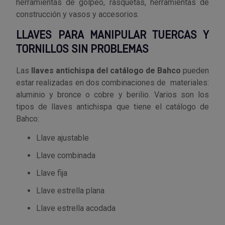
herramientas de golpeo, rasquetas, herramientas de
Palas, picos y azadas
Outlet Iluminación
Tuercas enjauladas
construcción y vasos y accesorios.
Protección y vestuario
Paletas albañil
Outlet Instrumentos de medición
Tuercas hexagonales DIN 934
LLAVES PARA MANIPULAR TUERCAS Y
Rodamientos y cojinetes
TORNILLOS SIN PROBLEMAS
Prensa terminales
Outlet Jardín y terraza
Varilla roscada
Ruedas
Las
llaves antichispa del catálogo de Bahco
pueden
Punta de trazar
Outlet Juntas, gomas y aislantes
estar realizadas en dos combinaciones de materiales:
Soldadura
aluminio y bronce o cobre y berilio. Varios son los
Puntas de destornillador
Outlet Llaves ajustables
tipos de llaves antichispa que tiene el catálogo de
Técnica de fluidos
Bahco:
Rastrillos
Outlet Llaves Allen
Llave ajustable
Tornilleria
Llave combinada
Remachadoras
Outlet Lubricante industrial
Transmisiones
Llave fija
Sierras
Outlet Mangueras y tubos
Llave estrella plana
Utillajes y accesorios para maquinaria
Tases y sufrideras
Outlet Manipulación neumática
Llave estrella acodada
Ventilación y calefacción