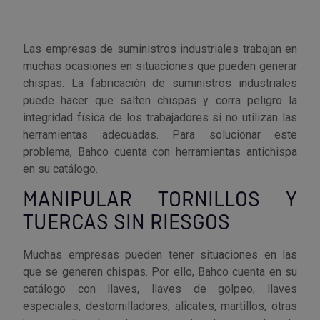
Utensilios de cocina
Llaves de gancho
Topómetro
Manipulación neumática
Outlet Estanterías Industriales
Tornillos allen
Las empresas de suministros industriales trabajan en
muchas ocasiones en situaciones que pueden generar
Llaves de tubo
Material eléctrico y Componentes
Outlet Extractores de rodamientos
Tornillos de ojo
chispas. La fabricación de suministros industriales
puede hacer que salten chispas y corra peligro la
Llaves de vaso
Mobiliario y almacenaje
Outlet Ferreteria y cerrajeria
Tornillos hexagonales
integridad física de los trabajadores si no utilizan las
herramientas adecuadas. Para solucionar este
Llaves dinamometrica
Moldes y matricería
Outlet Fresas para metal
Tornillos para chapa
problema, Bahco cuenta con herramientas antichispa
en su catálogo.
Llaves fijas planas
Muelles y mangos
Outlet Herramientas de corte
Tornillos para madera
MANIPULAR TORNILLOS Y
Martillos y mazas
OUTLET
Outlet Herramientas eléctricas y neumáticas
Tornillos para metal y acero
TUERCAS SIN RIESGOS
Mordazas
Outlet Herramientas manuales
Pinturas, barnices, recubrimientos
Tuercas almenadas DIN 935
Muchas empresas pueden tener situaciones en las
que se generen chispas. Por ello, Bahco cuenta en su
Palancas
Outlet Higiene y limpieza
Protección contra inundaciones y
Tuercas autoblocantes DIN 985
catálogo con llaves, llaves de golpeo, llaves
control de aguas
especiales, destornilladores, alicates, martillos, otras