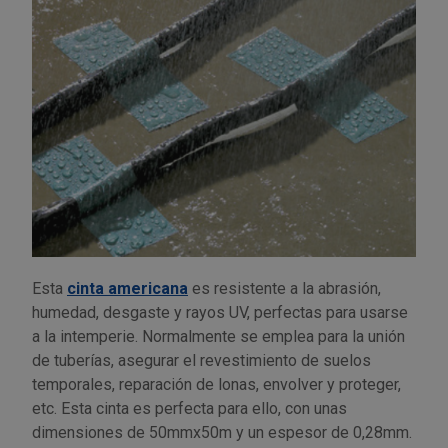
Outlet Sierras
Outlet Soldadura
Outlet Técnica de fluidos
Outlet Tiradores y manillas
Outlet Tornilleria
Outlet Transmisiones
Esta
cinta americana
es resistente a la abrasión,
humedad, desgaste y rayos UV, perfectas para usarse
Outlet Utillajes y accesorios para maquinaria
a la intemperie. Normalmente se emplea para la unión
de tuberías, asegurar el revestimiento de suelos
temporales, reparación de lonas, envolver y proteger,
Outlet Ventilación y calefacción
etc. Esta cinta es perfecta para ello, con unas
dimensiones de 50mmx50m y un espesor de 0,28mm.
Outlet Vestuario Laboral y Seguridad