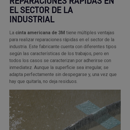
REPARACIONES RÁPIDAS EN
Tenazas
Outlet Material de riego
EL SECTOR DE LA
INDUSTRIAL
Terrajas
Outlet Material eléctrico y Componentes
La
cinta americana de 3M
tiene múltiples ventajas
Tijeras
Outlet Mobiliario y almacenaje
para realizar reparaciones rápidas en el sector de la
industria. Este fabricante cuenta con diferentes tipos
Tornillos de banco y sargentos
Outlet Moldes y matricería
según las características de los trabajos, pero en
todos los casos se caracterizan por adherirse con
Outlet Muelles y mangos
inmediatez. Aunque la superficie sea irregular, se
adapta perfectamente sin despegarse y, una vez que
Outlet Pinturas, barnices, recubrimientos
hay que quitarla, no deja residuos.
Outlet Protección y vestuario
Outlet Rodamientos y cojinetes
Outlet Ruedas