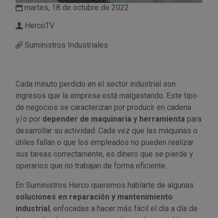
martes, 18 de octubre de 2022
Utensilios de cocina
Llaves de gancho
Topómetro
Manipulación neumática
Outlet Estanterías Industriales
Tornillos allen
HercoTV
Suministros Industriales
Llaves de tubo
Material eléctrico y Componentes
Outlet Extractores de rodamientos
Tornillos de ojo
Llaves de vaso
Mobiliario y almacenaje
Outlet Ferreteria y cerrajeria
Tornillos hexagonales
Cada minuto perdido en el sector industrial son
ingresos que la empresa está malgastando. Este tipo
Llaves dinamometrica
Moldes y matricería
Outlet Fresas para metal
Tornillos para chapa
de negocios se caracterizan por producir en cadena
y/o por
depender de maquinaria y herramienta
para
Llaves fijas planas
Muelles y mangos
Outlet Herramientas de corte
Tornillos para madera
desarrollar su actividad. Cada vez que las máquinas o
útiles fallan o que los empleados no pueden realizar
Martillos y mazas
OUTLET
Outlet Herramientas eléctricas y neumáticas
Tornillos para metal y acero
sus tareas correctamente, es dinero que se pierde y
operarios que no trabajan de forma eficiente.
Mordazas
Outlet Herramientas manuales
Pinturas, barnices, recubrimientos
Tuercas almenadas DIN 935
En Suministros Herco queremos hablarte de algunas
Palancas
Outlet Higiene y limpieza
Protección contra inundaciones y
Tuercas autoblocantes DIN 985
soluciones en reparación y mantenimiento
control de aguas
industrial
, enfocadas a hacer más fácil el día a día de