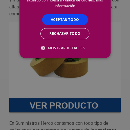
acuerdo con nuestra Política de cookies.
Más
información
o
altas temperaturas, ya que resiste hasta los 140
, así
como para curados por ultravioleta o infrarrojo.
ACEPTAR TODO
RECHAZAR TODO
MOSTRAR DETALLES
En Suministros Herco contamos con todo tipo de