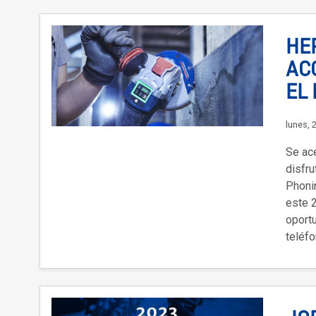
HE
AC
EL
lunes, 
Se ac
disfru
Phoni
este 2
oport
teléfo