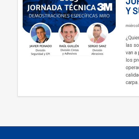
JO
Y 
miércol
¿Quie
las s
van a 
los p
opera
calid
carpa