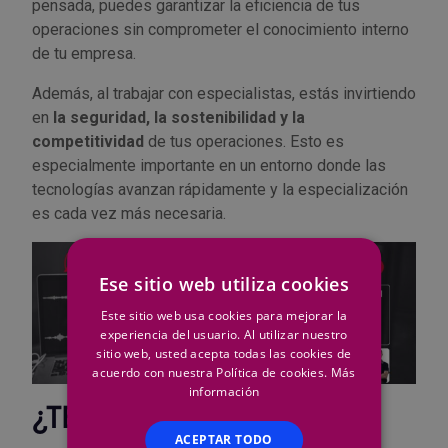
pensada, puedes garantizar la eficiencia de tus
operaciones sin comprometer el conocimiento interno
de tu empresa.
Además, al trabajar con especialistas, estás invirtiendo
en
la seguridad, la sostenibilidad y la
competitividad
de tus operaciones. Esto es
especialmente importante en un entorno donde las
tecnologías avanzan rápidamente y la especialización
es cada vez más necesaria.
Ese sitio web utiliza cookies
Este sitio web usa cookies para mejorar la
experiencia del usuario. Al utilizar nuestro
sitio web, usted acepta todas las cookies de
acuerdo con nuestra Política de cookies.
Más
información
¿TE UNES AL CAMBIO?
ACEPTAR TODO