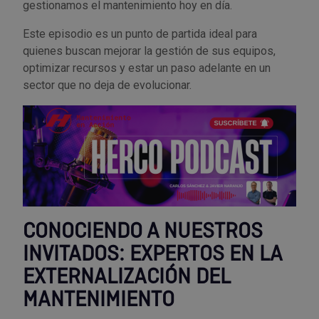
gestionamos el mantenimiento hoy en día.
Tenazas
Outlet Material de riego
Este episodio es un punto de partida ideal para
Terrajas
Outlet Material eléctrico y Componentes
quienes buscan mejorar la gestión de sus equipos,
optimizar recursos y estar un paso adelante en un
sector que no deja de evolucionar.
Tijeras
Outlet Mobiliario y almacenaje
Tornillos de banco y sargentos
Outlet Moldes y matricería
Outlet Muelles y mangos
Outlet Pinturas, barnices, recubrimientos
CONOCIENDO A NUESTROS
Outlet Protección y vestuario
INVITADOS: EXPERTOS EN LA
Outlet Rodamientos y cojinetes
EXTERNALIZACIÓN DEL
MANTENIMIENTO
Outlet Ruedas