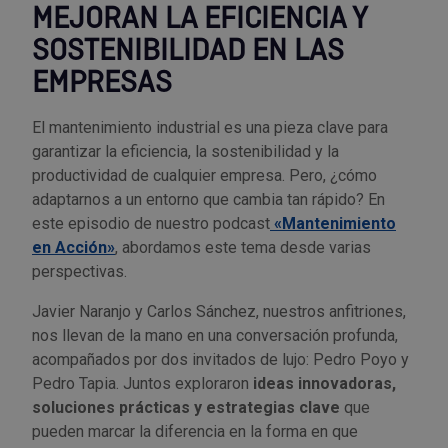
Palas, picos y azadas
Outlet Iluminación
Tuercas enjauladas
MEJORAN LA EFICIENCIA Y
Protección y vestuario
SOSTENIBILIDAD EN LAS
Paletas albañil
Outlet Instrumentos de medición
Tuercas hexagonales DIN 934
EMPRESAS
Rodamientos y cojinetes
Prensa terminales
Outlet Jardín y terraza
Varilla roscada
El mantenimiento industrial es una pieza clave para
Ruedas
garantizar la eficiencia, la sostenibilidad y la
Punta de trazar
Outlet Juntas, gomas y aislantes
productividad de cualquier empresa. Pero, ¿cómo
Soldadura
adaptarnos a un entorno que cambia tan rápido? En
Puntas de destornillador
Outlet Llaves ajustables
este episodio de nuestro podcast
«Mantenimiento
Técnica de fluidos
en Acción»
, abordamos este tema desde varias
Rastrillos
Outlet Llaves Allen
perspectivas.
Tornilleria
Javier Naranjo y Carlos Sánchez, nuestros anfitriones,
Remachadoras
Outlet Lubricante industrial
nos llevan de la mano en una conversación profunda,
Transmisiones
acompañados por dos invitados de lujo: Pedro Poyo y
Sierras
Outlet Mangueras y tubos
Pedro Tapia. Juntos exploraron
ideas innovadoras,
Utillajes y accesorios para maquinaria
soluciones prácticas y estrategias clave
que
Tases y sufrideras
Outlet Manipulación neumática
pueden marcar la diferencia en la forma en que
Ventilación y calefacción