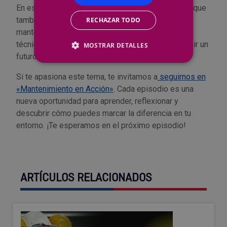
En este episodio, no solo exploramos ideas, sino que
también
buscamos inspirarte a actuar
. El
RECHAZAR TODO
mantenimiento industrial no es solo una cuestión
técnica; es una herramienta poderosa para construir un
MOSTRAR DETALLES
futuro más eficiente, sostenible y competitivo.
Si te apasiona este tema, te invitamos a
seguirnos en
«Mantenimiento en Acción»
. Cada episodio es una
nueva oportunidad para aprender, reflexionar y
descubrir cómo puedes marcar la diferencia en tu
entorno. ¡Te esperamos en el próximo episodio!
ARTÍCULOS RELACIONADOS