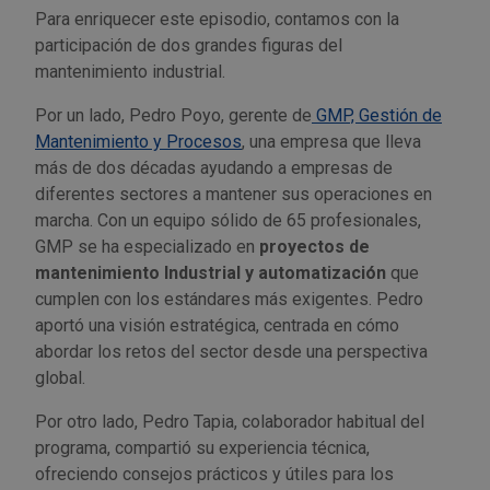
Para enriquecer este episodio, contamos con la
Outlet Sierras
participación de dos grandes figuras del
mantenimiento industrial.
Outlet Soldadura
Por un lado, Pedro Poyo, gerente de
GMP, Gestión de
Mantenimiento y Procesos
, una empresa que lleva
Outlet Técnica de fluidos
más de dos décadas ayudando a empresas de
diferentes sectores a mantener sus operaciones en
Outlet Tiradores y manillas
marcha. Con un equipo sólido de 65 profesionales,
GMP se ha especializado en
proyectos de
Outlet Tornilleria
mantenimiento Industrial y automatización
que
cumplen con los estándares más exigentes. Pedro
Outlet Transmisiones
aportó una visión estratégica, centrada en cómo
abordar los retos del sector desde una perspectiva
Outlet Utillajes y accesorios para maquinaria
global.
Por otro lado, Pedro Tapia, colaborador habitual del
Outlet Ventilación y calefacción
programa, compartió su experiencia técnica,
ofreciendo consejos prácticos y útiles para los
Outlet Vestuario Laboral y Seguridad