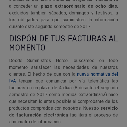
Tenazas
Outlet Material de riego
a conceder un
plazo extraordinario de ocho días
,
excluidos también sábados, domingos y festivos, a
Terrajas
Outlet Material eléctrico y Componentes
los obligados para que suministren la información
durante este segundo semestre de 2017.
Tijeras
Outlet Mobiliario y almacenaje
DISPÓN DE TUS FACTURAS AL
MOMENTO
Tornillos de banco y sargentos
Outlet Moldes y matricería
Desde Suministros Herco, buscamos en todo
Outlet Muelles y mangos
momento satisfacer las necesidades de nuestros
clientes. El hecho de que con la
nueva normativa del
Outlet Pinturas, barnices, recubrimientos
IVA
tengan que comunicar por vía telemática las
facturas en un plazo de 4 días (8 durante el segundo
Outlet Protección y vestuario
semestre de 2017 como medida extraordinaria) hace
que necesiten lo antes posible el comprobante de los
Outlet Rodamientos y cojinetes
productos comprados con nosotros. Nuestro
servicio
de facturación electrónica
facilitará el proceso de
Outlet Ruedas
suministro de información: