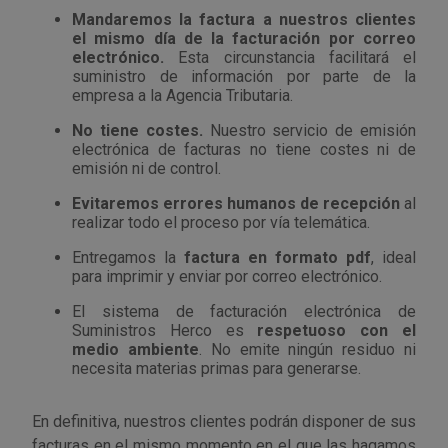
Mandaremos la factura a nuestros clientes
Outlet Sierras
el mismo día de la facturación por correo
electrónico.
Esta circunstancia facilitará el
suministro de información por parte de la
Outlet Soldadura
empresa a la Agencia Tributaria.
No tiene costes.
Nuestro servicio de emisión
Outlet Técnica de fluidos
electrónica de facturas no tiene costes ni de
emisión ni de control.
Outlet Tiradores y manillas
Evitaremos errores humanos de recepción
al
realizar todo el proceso por vía telemática.
Outlet Tornilleria
Entregamos la
factura en formato pdf
, ideal
para imprimir y enviar por correo electrónico.
Outlet Transmisiones
El sistema de facturación electrónica de
Suministros Herco es
respetuoso con el
Outlet Utillajes y accesorios para maquinaria
medio ambiente
. No emite ningún residuo ni
necesita materias primas para generarse.
Outlet Ventilación y calefacción
En definitiva, nuestros clientes podrán disponer de sus
Outlet Vestuario Laboral y Seguridad
facturas en el mismo momento en el que las hagamos