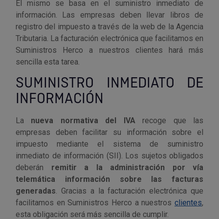
El mismo se basa en el suministro inmediato de
información. Las empresas deben llevar libros de
Utensilios de cocina
Llaves de gancho
Topómetro
Manipulación neumática
Outlet Estanterías Industriales
Tornillos allen
registro del impuesto a través de la web de la Agencia
Tributaria. La facturación electrónica que facilitamos en
Llaves de tubo
Material eléctrico y Componentes
Outlet Extractores de rodamientos
Tornillos de ojo
Suministros Herco a nuestros clientes hará más
sencilla esta tarea.
Llaves de vaso
Mobiliario y almacenaje
Outlet Ferreteria y cerrajeria
Tornillos hexagonales
SUMINISTRO INMEDIATO DE
INFORMACIÓN
Llaves dinamometrica
Moldes y matricería
Outlet Fresas para metal
Tornillos para chapa
La
nueva normativa del IVA
recoge que las
Llaves fijas planas
Muelles y mangos
Outlet Herramientas de corte
Tornillos para madera
empresas deben facilitar su información sobre el
impuesto mediante el sistema de suministro
Martillos y mazas
OUTLET
Outlet Herramientas eléctricas y neumáticas
Tornillos para metal y acero
inmediato de información (SII). Los sujetos obligados
deberán
remitir a la administración por vía
Mordazas
Outlet Herramientas manuales
Pinturas, barnices, recubrimientos
Tuercas almenadas DIN 935
telemática información sobre las facturas
generadas
. Gracias a la facturación electrónica que
Palancas
Outlet Higiene y limpieza
Protección contra inundaciones y
Tuercas autoblocantes DIN 985
facilitamos en Suministros Herco a nuestros
clientes
,
control de aguas
esta obligación será más sencilla de cumplir.