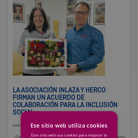
LA ASOCIACIÓN INLAZA Y HERCO
FIRMAN UN ACUERDO DE
COLABORACIÓN PARA LA INCLUSIÓN
SOCIAL
Ese sitio web utiliza cookies
miércoles, 24 de abril de 2024
/
Corporativo
Este sitio web usa cookies para mejorar la
¿Sabes que 1 de cada 100 personas tiene Trastorno