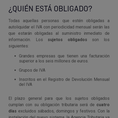
Palas, picos y azadas
Outlet Iluminación
Tuercas enjauladas
¿QUIÉN ESTÁ OBLIGADO?
Protección y vestuario
Paletas albañil
Outlet Instrumentos de medición
Tuercas hexagonales DIN 934
Todas aquellas personas que estén obligadas a
Rodamientos y cojinetes
autoliquidar el IVA con periodicidad mensual serán las
Prensa terminales
Outlet Jardín y terraza
Varilla roscada
que estarán obligadas al suministro inmediato de
Ruedas
información. Los
sujetos obligados
son los
Punta de trazar
Outlet Juntas, gomas y aislantes
siguientes:
Soldadura
Puntas de destornillador
Outlet Llaves ajustables
Grandes empresas que tienen una facturación
superior a los seis millones de euros.
Técnica de fluidos
Rastrillos
Outlet Llaves Allen
Grupos de IVA
Tornilleria
Inscritos en el Registro de Devolución Mensual
Remachadoras
Outlet Lubricante industrial
del IVA
Transmisiones
Sierras
Outlet Mangueras y tubos
El plazo general para que los sujetos obligados
Utillajes y accesorios para maquinaria
cumplan con su obligación tributaria será de
cuatro
Tases y sufrideras
Outlet Manipulación neumática
días
excluidos sábados, domingos y festivos. Con la
Ventilación y calefacción
instalación del nuevo sistema, la Agencia Tributaria va