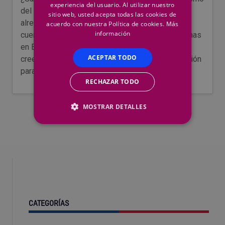
experiencia del usuario. Al utilizar nuestro
del Espectro Autista (TEA)? En nuestro país hay
sitio web, usted acepta todas las cookies de
alrededor de 450.000 personas y, si tenemos en
acuerdo con nuestra Política de cookies.
Más
información
cuenta a los familiares, más de 1.500.000 personas
en España están vinculadas con el TEA. En Herco
ACEPTAR TODO
creemos firmemente en el poder de la colaboración
para crear un impacto positivo…
RECHAZAR TODO
MOSTRAR DETALLES
CATEGORÍAS