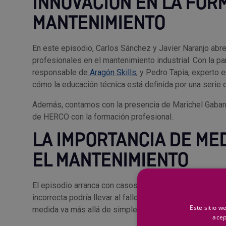
INNOVACIÓN EN LA FOR
MANTENIMIENTO
En este episodio, Carlos Sánchez y Javier Naranjo abr
profesionales en el mantenimiento industrial. Con la p
responsable de
Aragón Skills
, y Pedro Tapia, experto 
cómo la educación técnica está definida por una serie 
Además, contamos con la presencia de Marichel Gabarr
de HERCO con la formación profesional.
LA IMPORTANCIA DE ME
EL MANTENIMIENTO
El episodio arranca con casos cruciales sobre la metrol
incorrecta podría llevar al fallo total de un sistema indu
Este sitio w
medida va más allá de simples números en un papel.
acep