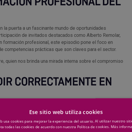
MACIÓN PROFESIONAL DEL
en la puerta a un fascinante mundo de oportunidades
articipación de invitados destacados como Alberto Remolar,
en formación profesional, este episodio pone el foco en
de competencias prácticas que son claves para el sector.
e, quien nos brinda una mirada interna sobre el compromiso
DIR CORRECTAMENTE EN
ogía en el sector industrial. ¿Sabías que una medición
Ese sitio web utiliza cookies
strial? La precisión es esencial, y entender la ciencia de la
eb usa cookies para mejorar la experiencia del usuario. Al utilizar nuestro sit
ta todas las cookies de acuerdo con nuestra Política de cookies.
Más inform