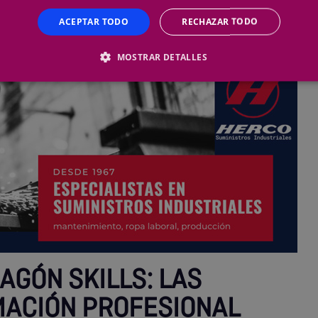
s son fundamentales para el mantenimiento eficaz y cómo
ACEPTAR TODO
RECHAZAR TODO
tre el éxito y el fracaso en una carrera industrial.
MOSTRAR DETALLES
AGÓN SKILLS: LAS
MACIÓN PROFESIONAL