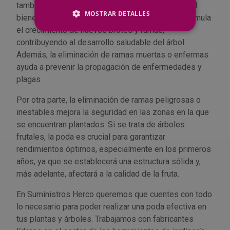
también ofrece varios beneficios para la salud y el
MOSTRAR DETALLES
bienestar de las plantas. Uno de ellos es que estimula
el crecimiento de nuevos brotes y ramas,
contribuyendo al desarrollo saludable del árbol.
Además, la eliminación de ramas muertas o enfermas
ayuda a prevenir la propagación de enfermedades y
plagas.
Por otra parte, la eliminación de ramas peligrosas o
inestables mejora la seguridad en las zonas en la que
se encuentran plantados. Si se trata de árboles
frutales, la poda es crucial para garantizar
rendimientos óptimos, especialmente en los primeros
años, ya que se establecerá una estructura sólida y,
más adelante, afectará a la calidad de la fruta.
En Suministros Herco queremos que cuentes con todo
lo necesario para poder realizar una poda efectiva en
tus plantas y árboles. Trabajamos con fabricantes