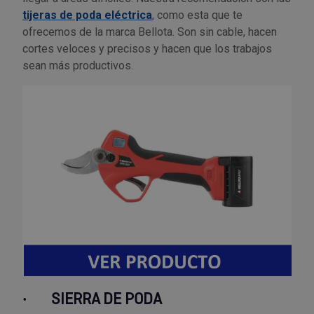
Tenazas
Outlet Material de riego
tijeras de poda eléctrica
, como esta que te
ofrecemos de la marca Bellota. Son sin cable, hacen
Terrajas
Outlet Material eléctrico y Componentes
cortes veloces y precisos y hacen que los trabajos
sean más productivos.
Tijeras
Outlet Mobiliario y almacenaje
Tornillos de banco y sargentos
Outlet Moldes y matricería
Outlet Muelles y mangos
Outlet Pinturas, barnices, recubrimientos
Outlet Protección y vestuario
Outlet Rodamientos y cojinetes
·
SIERRA DE PODA
Outlet Ruedas