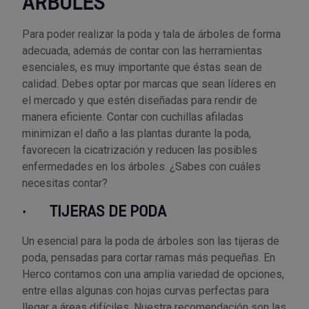
ÁRBOLES
Palas, picos y azadas
Outlet Iluminación
Tuercas enjauladas
Protección y vestuario
Para poder realizar la poda y tala de árboles de forma
Paletas albañil
Outlet Instrumentos de medición
Tuercas hexagonales DIN 934
adecuada, además de contar con las herramientas
Rodamientos y cojinetes
esenciales, es muy importante que éstas sean de
Prensa terminales
Outlet Jardín y terraza
Varilla roscada
calidad. Debes optar por marcas que sean líderes en
Ruedas
el mercado y que estén diseñadas para rendir de
Punta de trazar
Outlet Juntas, gomas y aislantes
manera eficiente. Contar con cuchillas afiladas
Soldadura
minimizan el daño a las plantas durante la poda,
Puntas de destornillador
Outlet Llaves ajustables
favorecen la cicatrización y reducen las posibles
Técnica de fluidos
enfermedades en los árboles. ¿Sabes con cuáles
Rastrillos
Outlet Llaves Allen
necesitas contar?
Tornilleria
·
TIJERAS DE PODA
Remachadoras
Outlet Lubricante industrial
Transmisiones
Un esencial para la poda de árboles son las tijeras de
Sierras
Outlet Mangueras y tubos
poda, pensadas para cortar ramas más pequeñas. En
Utillajes y accesorios para maquinaria
Herco contamos con una amplia variedad de opciones,
Tases y sufrideras
Outlet Manipulación neumática
entre ellas algunas con hojas curvas perfectas para
Ventilación y calefacción
llegar a áreas difíciles. Nuestra recomendación son las