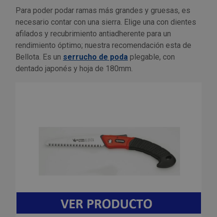
Para poder podar ramas más grandes y gruesas, es
Outlet Sierras
necesario contar con una sierra. Elige una con dientes
afilados y recubrimiento antiadherente para un
Outlet Soldadura
rendimiento óptimo; nuestra recomendación esta de
Bellota. Es un
serrucho de poda
plegable, con
Outlet Técnica de fluidos
dentado japonés y hoja de 180mm.
Outlet Tiradores y manillas
Outlet Tornilleria
Outlet Transmisiones
Outlet Utillajes y accesorios para maquinaria
Outlet Ventilación y calefacción
Outlet Vestuario Laboral y Seguridad