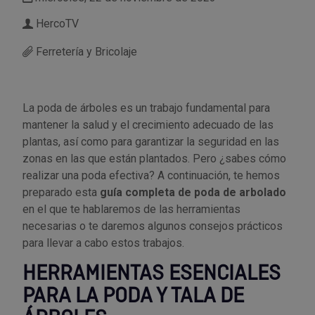
HercoTV
Utensilios de cocina
Llaves de gancho
Topómetro
Manipulación neumática
Outlet Estanterías Industriales
Tornillos allen
Ferretería y Bricolaje
Llaves de tubo
Material eléctrico y Componentes
Outlet Extractores de rodamientos
Tornillos de ojo
Llaves de vaso
Mobiliario y almacenaje
Outlet Ferreteria y cerrajeria
Tornillos hexagonales
La poda de árboles es un trabajo fundamental para
mantener la salud y el crecimiento adecuado de las
Llaves dinamometrica
Moldes y matricería
Outlet Fresas para metal
Tornillos para chapa
plantas, así como para garantizar la seguridad en las
zonas en las que están plantados. Pero ¿sabes cómo
realizar una poda efectiva? A continuación, te hemos
Llaves fijas planas
Muelles y mangos
Outlet Herramientas de corte
Tornillos para madera
preparado esta
guía completa de poda de arbolado
en el que te hablaremos de las herramientas
Martillos y mazas
OUTLET
Outlet Herramientas eléctricas y neumáticas
Tornillos para metal y acero
necesarias o te daremos algunos consejos prácticos
para llevar a cabo estos trabajos.
Mordazas
Outlet Herramientas manuales
Pinturas, barnices, recubrimientos
Tuercas almenadas DIN 935
HERRAMIENTAS ESENCIALES
Palancas
Outlet Higiene y limpieza
Protección contra inundaciones y
Tuercas autoblocantes DIN 985
PARA LA PODA Y TALA DE
control de aguas