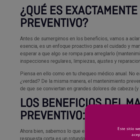
¿QUÉ ES EXACTAMENTE
PREVENTIVO?
Antes de sumergirnos en los beneficios, vamos a acla
esencia, es un enfoque proactivo para el cuidado y man
esperar a que algo se rompa para arreglarlo (mantenimi
inspecciones regulares, limpiezas, ajustes y reparaci
Piensa en ello como en tu chequeo médico anual. No e
¿verdad? De la misma manera, el mantenimiento preven
de que se conviertan en grandes dolores de cabeza (y
LOS BENEFICIOS DEL M
PREVENTIVO: MÁS ALLÁ
Este sitio w
Ahora bien, sabemos lo que estás pensando: “Suena bien
acep
respuesta corta es un rotundo sí. Vamos a desgranar l