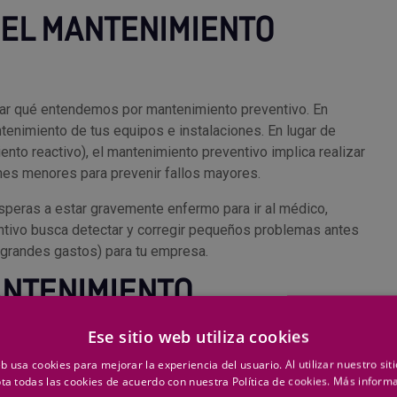
 EL MANTENIMIENTO
rar qué entendemos por mantenimiento preventivo. En
tenimiento de tus equipos e instalaciones. En lugar de
ento reactivo), el mantenimiento preventivo implica realizar
ones menores para prevenir fallos mayores.
speras a estar gravemente enfermo para ir al médico,
tivo busca detectar y corregir pequeños problemas antes
 grandes gastos) para tu empresa.
ANTENIMIENTO
 DEL AHORRO
Ese sitio web utiliza cookies
eb usa cookies para mejorar la experiencia del usuario. Al utilizar nuestro sit
 en teoría, pero ¿realmente vale la pena la inversión?“. La
ta todas las cookies de acuerdo con nuestra Política de cookies.
Más inform
os beneficios concretos que el mantenimiento preventivo