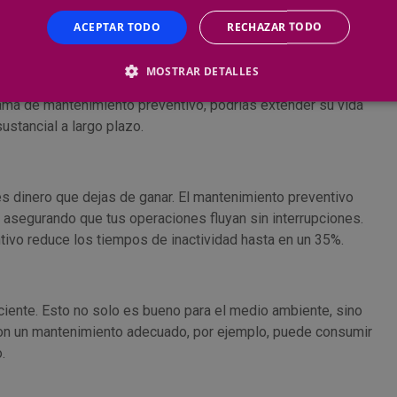
ACEPTAR TODO
RECHAZAR TODO
MOSTRAR DETALLES
ros. Con un mantenimiento reactivo, es posible que tengas
ama de mantenimiento preventivo, podrías extender su vida
sustancial a largo plazo.
es dinero que dejas de ganar. El mantenimiento preventivo
 asegurando que tus operaciones fluyan sin interrupciones.
ivo reduce los tiempos de inactividad hasta en un 35%.
iente. Esto no solo es bueno para el medio ambiente, sino
n un mantenimiento adecuado, por ejemplo, puede consumir
.