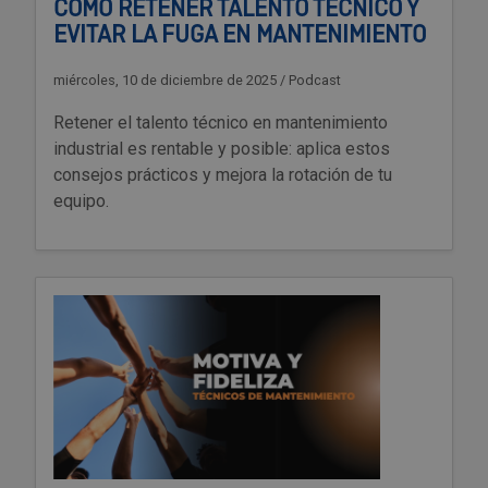
CÓMO RETENER TALENTO TÉCNICO Y
Outlet Sierras
EVITAR LA FUGA EN MANTENIMIENTO
miércoles, 10 de diciembre de 2025
/
Podcast
Outlet Soldadura
Retener el talento técnico en mantenimiento
Outlet Técnica de fluidos
industrial es rentable y posible: aplica estos
consejos prácticos y mejora la rotación de tu
Outlet Tiradores y manillas
equipo.
Outlet Tornilleria
Outlet Transmisiones
Outlet Utillajes y accesorios para maquinaria
Outlet Ventilación y calefacción
Outlet Vestuario Laboral y Seguridad