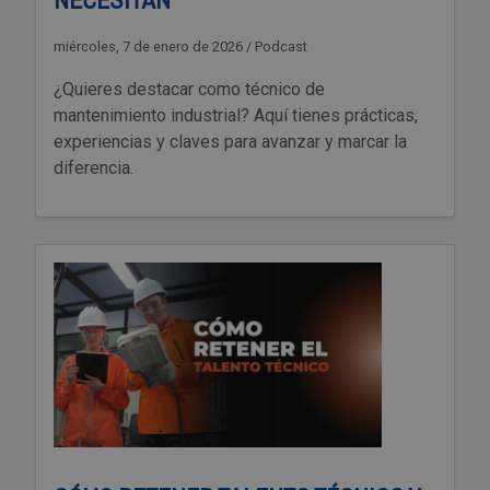
NECESITAN
Tenazas
Outlet Material de riego
miércoles, 7 de enero de 2026
/
Podcast
Terrajas
Outlet Material eléctrico y Componentes
¿Quieres destacar como técnico de
mantenimiento industrial? Aquí tienes prácticas,
Tijeras
Outlet Mobiliario y almacenaje
experiencias y claves para avanzar y marcar la
diferencia.
Tornillos de banco y sargentos
Outlet Moldes y matricería
Outlet Muelles y mangos
Outlet Pinturas, barnices, recubrimientos
Outlet Protección y vestuario
Outlet Rodamientos y cojinetes
Outlet Ruedas