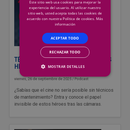
Este sitio web usa cookies para mejorar la
experiencia del usuario. Al utilizar nuestro
sitio web, usted acepta todas las cookies de
acuerdo con nuestra Política de cookies.
Más
información
ACEPTAR TODO
RECHAZAR TODO
TÉCNICOS DE MANTENIMIENTO: LOS
HÉROES OCULTOS DEL CINE
MOSTRAR DETALLES
viernes, 26 de septiembre de 2025
/
Podcast
¿Sabías que el cine no sería posible sin técnicos
de mantenimiento? Entra y conoce el papel
invisible de estos héroes tras las cámaras.